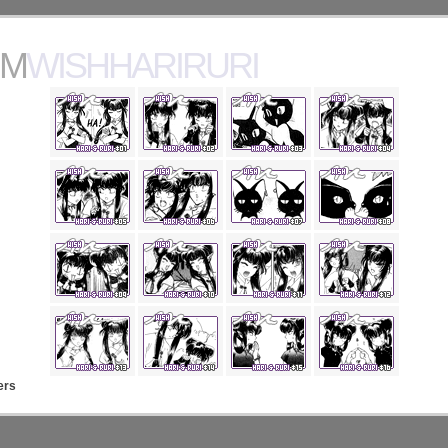
MWISHHARIRURI
ers