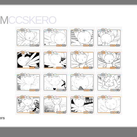
MCCSKERO
ers