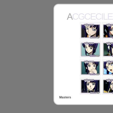
ACGCECILE
Masters