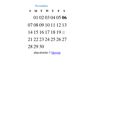
November
S
M
T
W
T
F
S
06
01
02
03
04
05
07
08
09
10
11
12
13
14
15
16
17
18
19
20
21
22
23
24
25
26
27
28
29
30
phpcalendar //
blogger